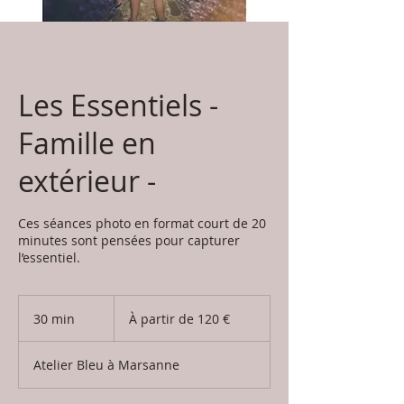
Les Essentiels -
Famille en
extérieur -
Ces séances photo en format court de 20
minutes sont pensées pour capturer
l’essentiel.
À
partir
30 min
3
À partir de 120 €
de
120
0
euros
m
Atelier Bleu à Marsanne
i
n