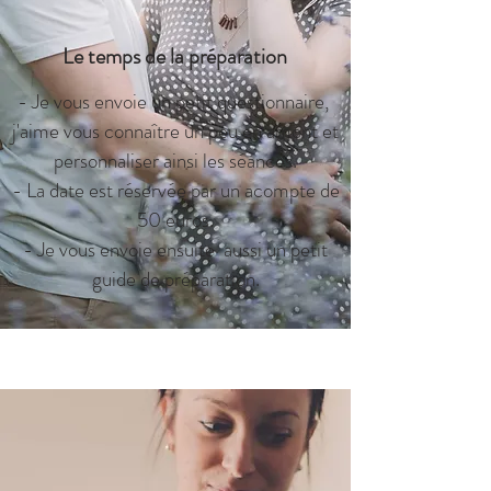
Le temps de la préparation
- Je vous envoie un petit questionnaire,
j'aime vous connaître un peu en amont et
personnaliser ainsi les séances.
- La date est réservée par un acompte de
50 euros.
- Je vous envoie ensuite aussi un petit
guide de préparation.